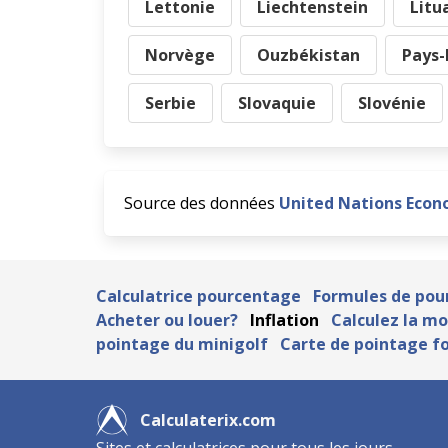
Lettonie
Liechtenstein
Litu
Norvège
Ouzbékistan
Pays-
Serbie
Slovaquie
Slovénie
Source des données
United Nations Econ
Calculatrice pourcentage
Formules de pou
Acheter ou louer?
Inflation
Calculez la m
pointage du minigolf
Carte de pointage fo
Calculaterix.com