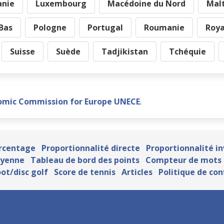
anie
Luxembourg
Macédoine du Nord
Mal
Bas
Pologne
Portugal
Roumanie
Roy
Suisse
Suède
Tadjikistan
Tchéquie
omic Commission for Europe UNECE
.
rcentage
Proportionnalité directe
Proportionnalité i
oyenne
Tableau de bord des points
Compteur de mots 
ot/disc golf
Score de tennis
Articles
Politique de con