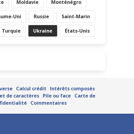
te
Moldavie
Monténégro
aume-Uni
Russie
Saint-Marin
Turquie
Ukraine
États-Unis
nverse
Calcul crédit
Intérêts composés
et de caractères
Pile ou face
Carte de
fidentialité
Commentaires