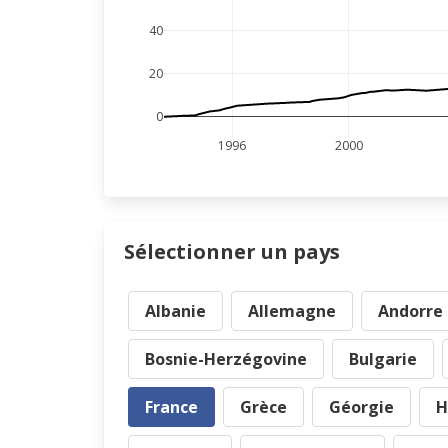
40
20
0
1996
2000
Sélectionner un pays
Albanie
Allemagne
Andorre
Bosnie-Herzégovine
Bulgarie
France
Grèce
Géorgie
H