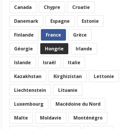
Canada
Chypre
Croatie
Danemark
Espagne
Estonie
Finlande
France
Grèce
Géorgie
Hongrie
Irlande
Islande
Israël
Italie
Kazakhstan
Kirghizistan
Lettonie
Liechtenstein
Lituanie
Luxembourg
Macédoine du Nord
Malte
Moldavie
Monténégro