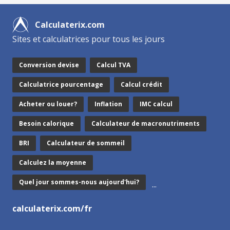
Calculaterix.com
Sites et calculatrices pour tous les jours
Conversion devise
Calcul TVA
Calculatrice pourcentage
Calcul crédit
Acheter ou louer?
Inflation
IMC calcul
Besoin calorique
Calculateur de macronutriments
BRI
Calculateur de sommeil
Calculez la moyenne
Quel jour sommes-nous aujourd'hui?
...
calculaterix.com/fr