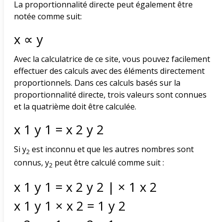
La proportionnalité directe peut également être
notée comme suit:
x
∝
y
Avec la calculatrice de ce site, vous pouvez facilement
effectuer des calculs avec des éléments directement
proportionnels. Dans ces calculs basés sur la
proportionnalité directe, trois valeurs sont connues
et la quatrième doit être calculée.
x
1
y
1
=
x
2
y
2
Si y
est inconnu et que les autres nombres sont
2
connus, y
peut être calculé comme suit :
2
x
1
y
1
=
x
2
y
2
|
×
1
x
2
x
1
y
1
×
x
2
=
1
y
2