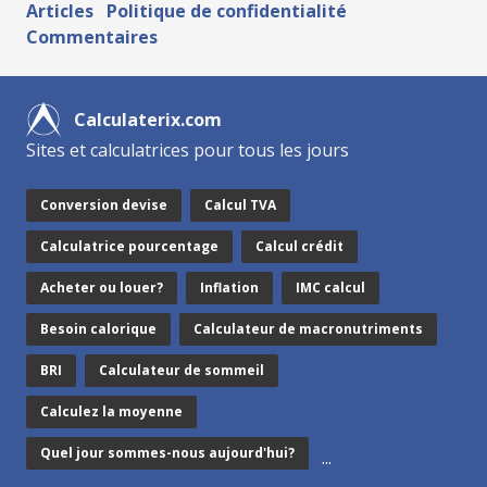
Articles
Politique de confidentialité
Commentaires
Calculaterix.com
Sites et calculatrices pour tous les jours
Conversion devise
Calcul TVA
Calculatrice pourcentage
Calcul crédit
Acheter ou louer?
Inflation
IMC calcul
Besoin calorique
Calculateur de macronutriments
BRI
Calculateur de sommeil
Calculez la moyenne
Quel jour sommes-nous aujourd'hui?
...