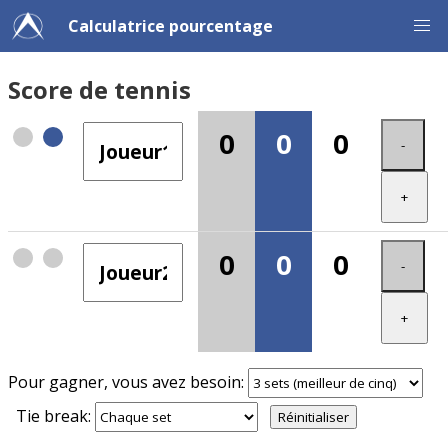
Calculatrice pourcentage
Score de tennis
0
0
0
-
+
0
0
0
-
+
Pour gagner, vous avez besoin:
Tie break:
Réinitialiser