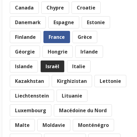
Canada
Chypre
Croatie
Danemark
Espagne
Estonie
Finlande
France
Grèce
Géorgie
Hongrie
Irlande
Islande
Israël
Italie
Kazakhstan
Kirghizistan
Lettonie
Liechtenstein
Lituanie
Luxembourg
Macédoine du Nord
Malte
Moldavie
Monténégro