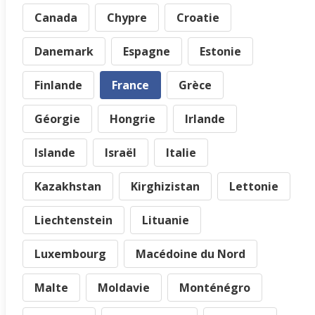
Canada
Chypre
Croatie
Danemark
Espagne
Estonie
Finlande
France
Grèce
Géorgie
Hongrie
Irlande
Islande
Israël
Italie
Kazakhstan
Kirghizistan
Lettonie
Liechtenstein
Lituanie
Luxembourg
Macédoine du Nord
Malte
Moldavie
Monténégro