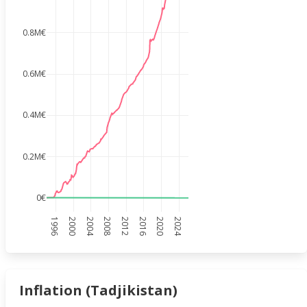
0.8M€
0.6M€
0.4M€
0.2M€
0€
1996
2000
2004
2008
2012
2016
2020
2024
Inflation (Tadjikistan)